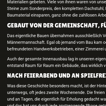
Materialien gebeten. Viele von ihnen waren von unse
Steine zum Sonderpreis, den kompletten Dachstuhl, 
Baumaterial einsparen, ganz ohne die zahllosen Arb
GEBAUT VON DER GEMEINSCHAFT, F
Das eigentliche Bauen übernahmen ausschließlich Ver
Männermannschaft. Egal ob jemand vom Bau kam oder
befreundeten Handwerksbetrieben, einer Zimmerei u
Auch der gesamte Innenausbau lag in unseren eigen
entstand Raum für Raum ein Gebäude, das wirklich v
NACH FEIERABEND UND AN SPIELF
Was diese Geschichte besonders macht, ist der Hinter
unterwegs, oft jedes zweite Wochenende. Die freien
und an Tagen, die eigentlich für Erholung gedacht wa
und das hat uns durch jede anstrengende Phase get