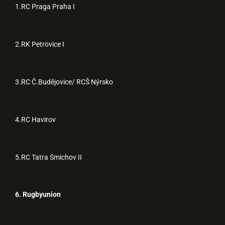
1.RC Praga Praha I
2.RK Petrovice I
3.RC Č.Budějovice/ RCŠ Nýrsko
4.RC Havirov
5.RC Tatra Smichov II
6. Rugbyunion