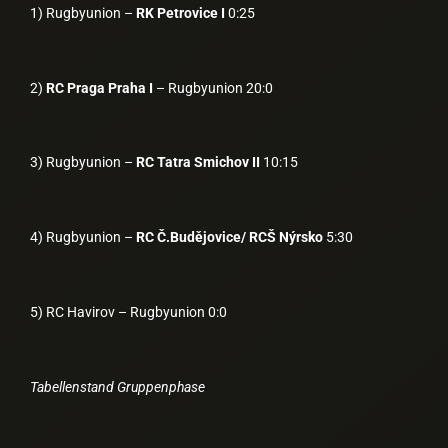
1) Rugbyunion –
RK Petrovice I
0:25
2)
RC Praga Praha I
– Rugbyunion 20:0
3) Rugbyunion –
RC Tatra Smichov II
10:15
4) Rugbyunion –
RC Č.Budějovice/ RCŠ Nýrsko
5:30
5) RC Havirov – Rugbyunion 0:0
Tabellenstand Gruppenphase