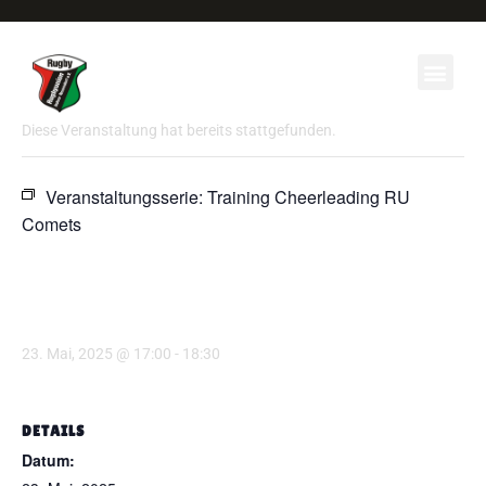
KONTAKT
« Alle Veranstaltungen
Diese Veranstaltung hat bereits stattgefunden.
Veranstaltungsserie:
Training Cheerleading RU
Comets
TRAINING CHEERLEADING
RU COMETS
23. Mai, 2025 @ 17:00
-
18:30
DETAILS
Datum: