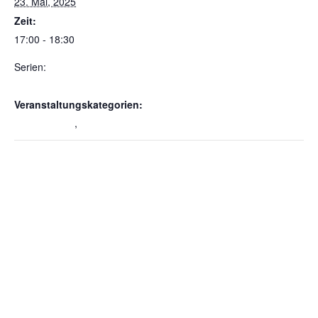
23. Mai, 2025
Zeit:
17:00 - 18:30
Serien:
Training Cheerleading RU Comets
Veranstaltungskategorien:
Cheerleading
,
Training