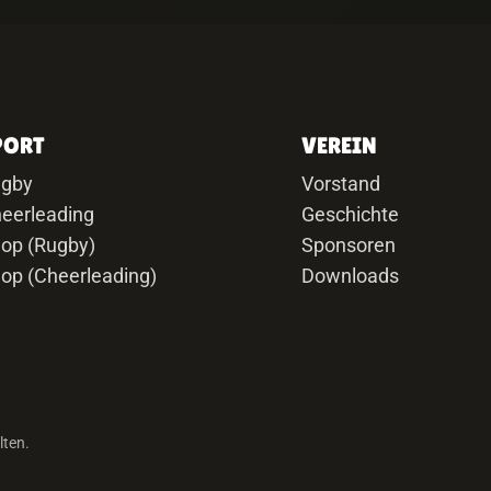
PORT
VEREIN
ugby
Vorstand
eerleading
Geschichte
op (Rugby)
Sponsoren
op (Cheerleading)
Downloads
lten.